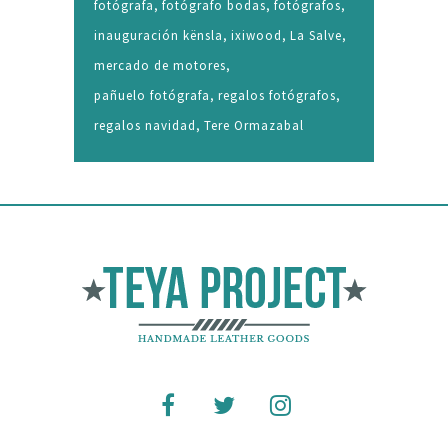
fotógrafa
fotógrafo bodas
fotógrafos
inauguración kënsla
ixiwood
La Salve
mercado de motores
pañuelo fotógrafa
regalos fotógrafos
regalos navidad
Tere Ormazabal