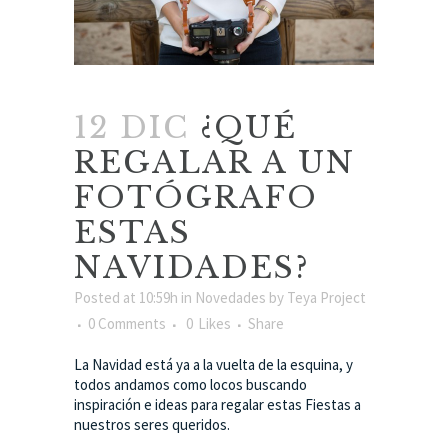
12 DIC
¿QUÉ
REGALAR A UN
FOTÓGRAFO
ESTAS
NAVIDADES?
Posted at 10:59h
in
Novedades
by
Teya Project
0 Comments
0
Likes
Share
La Navidad está ya a la vuelta de la esquina, y
todos andamos como locos buscando
inspiración e ideas para regalar estas Fiestas a
nuestros seres queridos.