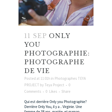
11 SEP
ONLY
YOU
PHOTOGRAPHIE:
PHOTOGRAPHE
DE VIE
Posted at 11:01h
in
Photographes TEYA
PROJECT
by
Teya Project
0
Comments
0
Likes
Share
Qui est derrière Only you Photographie?
Derrière Only You, il y a .. Virginie. Une
femme de 38 ans, mariée et maman