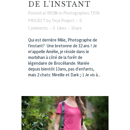
DE L’INSTANT
Posted at 09:58h
in
Photographes TEYA
PROJECT
by
Teya Project
0
Comments
0
Likes
Share
Qui est derrière Milie, Photographe de
l'instant? Une bretonne de 32 ans ! Je
m'appelle Amélie, je réside dans le
morbihan à côté de la forêt de
légendaire de Brocéliande. Mariée
depuis bientôt 13ans, pas d'enfants,
mais 2 chats: Mireille et Dark ;-) Je vis à...