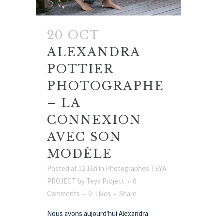
20 OCT
ALEXANDRA
POTTIER
PHOTOGRAPHE
– LA
CONNEXION
AVEC SON
MODÈLE
Posted at 12:16h
in
Photographes TEYA
PROJECT
by
Teya Project
0
Comments
0
Likes
Share
Nous avons aujourd'hui Alexandra