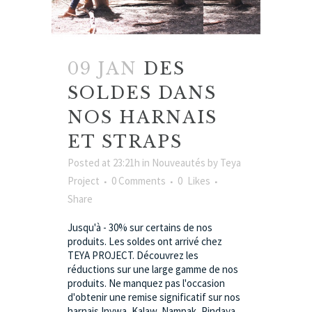
09 JAN
DES
SOLDES DANS
NOS HARNAIS
ET STRAPS
Posted at 23:21h
in
Nouveautés
by
Teya
Project
0 Comments
0
Likes
Share
Jusqu'à - 30% sur certains de nos
produits. Les soldes ont arrivé chez
TEYA PROJECT. Découvrez les
réductions sur une large gamme de nos
produits. Ne manquez pas l'occasion
d'obtenir une remise significatif sur nos
harnais Inywa, Kalaw, Nampak, Pindaya,