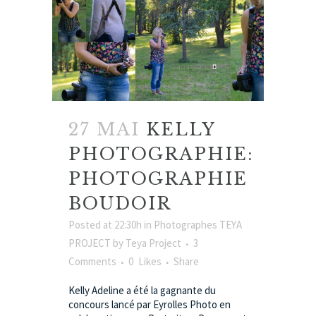
27 MAI
KELLY
PHOTOGRAPHIE:
PHOTOGRAPHIE
BOUDOIR
Posted at 22:30h
in
Photographes TEYA
PROJECT
by
Teya Project
3
Comments
0
Likes
Share
Kelly Adeline a été la gagnante du
concours lancé par Eyrolles Photo en