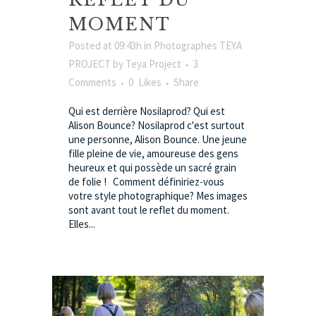
MOMENT
Posted at 09:43h
in
Photographes TEYA
PROJECT
by
Teya Project
3
Comments
0
Likes
Share
Qui est derrière Nosilaprod? Qui est
Alison Bounce? Nosilaprod c'est surtout
une personne, Alison Bounce. Une jeune
fille pleine de vie, amoureuse des gens
heureux et qui possède un sacré grain
de folie ! Comment définiriez-vous
votre style photographique? Mes images
sont avant tout le reflet du moment.
Elles...