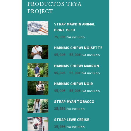
PRODUCTOS TEYA
PROJECT
STRAP MAWDIN ANIMAL
PRINT BLEU
75,00
€
IVA incluido
HARNAIS CHIPWI NOISETTE
95,00
€
55,00
€
IVA incluido
HARNAIS CHIPWI MARRON
95,00
€
55,00
€
IVA incluido
HARNAIS CHIPWI NOIR
95,00
€
55,00
€
IVA incluido
STRAP MYAN TOBACCO
35,95
€
IVA incluido
STRAP LEWE CERISE
35,95
€
IVA incluido