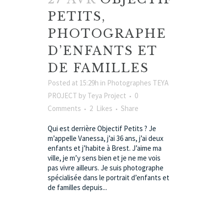
PETITS,
PHOTOGRAPHE
D’ENFANTS ET
DE FAMILLES
Posted at 15:29h
in
Photographes TEYA
PROJECT
by
Teya Project
0
Comments
2
Likes
Share
Qui est derrière Objectif Petits ? Je
m’appelle Vanessa, j’ai 36 ans, j’ai deux
enfants et j’habite à Brest. J’aime ma
ville, je m’y sens bien et je ne me vois
pas vivre ailleurs. Je suis photographe
spécialisée dans le portrait d’enfants et
de familles depuis...