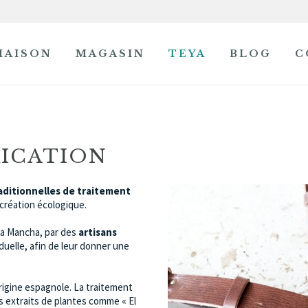
MAISON
MAGASIN
TEYA
BLOG
C
PROCÉDÉ DE FABRICATION
RICATION
ditionnelles de traitement
a création écologique.
 La Mancha, par des
artisans
iduelle, afin de leur donner une
rigine espagnole. La traitement
des extraits de plantes comme « El