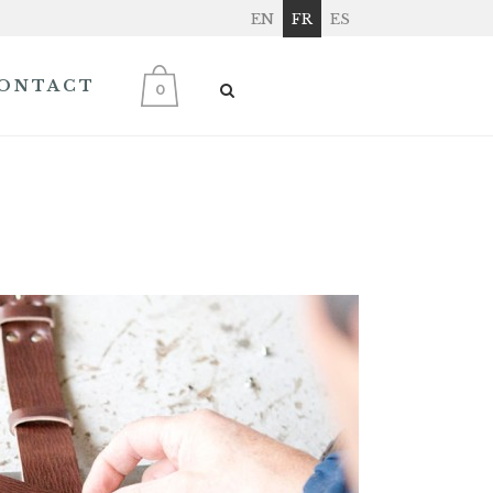
EN
FR
ES
ONTACT
0