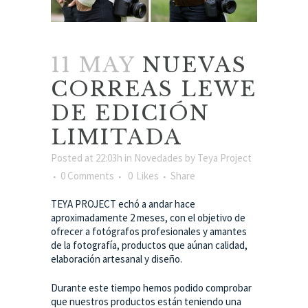
11 MAY
NUEVAS
CORREAS LEWE
DE EDICIÓN
LIMITADA
Posted at 22:03h
in
Novedades
by
Teya Project
0 Comments
0
Likes
Share
TEYA PROJECT echó a andar hace
aproximadamente 2 meses, con el objetivo de
ofrecer a fotógrafos profesionales y amantes
de la fotografía, productos que aúnan calidad,
elaboración artesanal y diseño.
Durante este tiempo hemos podido comprobar
que nuestros productos están teniendo una