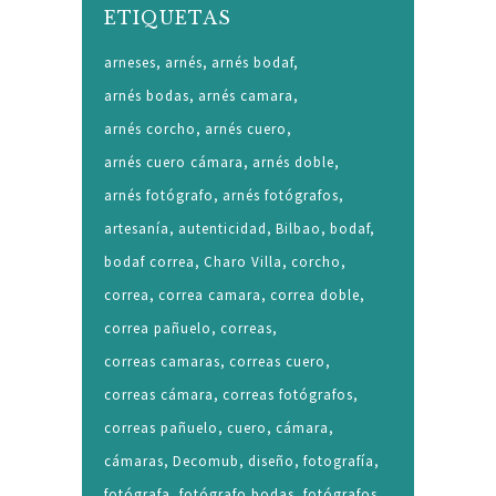
ETIQUETAS
arneses
arnés
arnés bodaf
arnés bodas
arnés camara
arnés corcho
arnés cuero
arnés cuero cámara
arnés doble
arnés fotógrafo
arnés fotógrafos
artesanía
autenticidad
Bilbao
bodaf
bodaf correa
Charo Villa
corcho
correa
correa camara
correa doble
correa pañuelo
correas
correas camaras
correas cuero
correas cámara
correas fotógrafos
correas pañuelo
cuero
cámara
cámaras
Decomub
diseño
fotografía
fotógrafa
fotógrafo bodas
fotógrafos