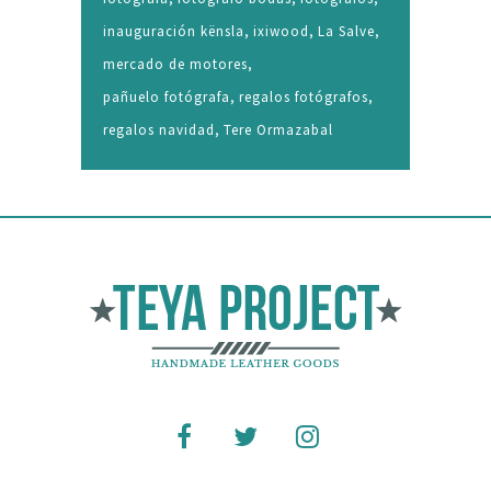
inauguración kënsla
ixiwood
La Salve
mercado de motores
pañuelo fotógrafa
regalos fotógrafos
regalos navidad
Tere Ormazabal