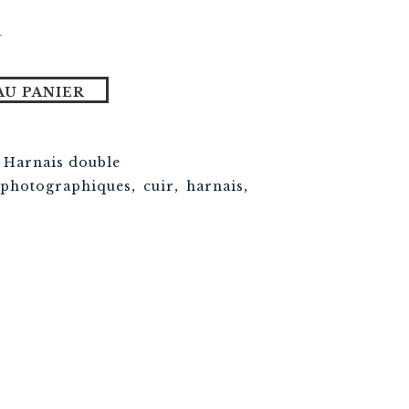
r
AU PANIER
,
Harnais double
 photographiques
,
cuir
,
harnais
,