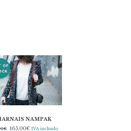
T OF
LE
OCK
HARNAIS NAMPAK
165,00
€
00
€
IVA incluido