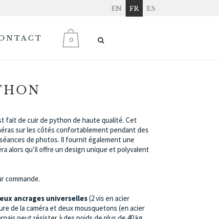
EN
FR
ES
ONTACT
0
THON
st fait de cuir de python de haute qualité. Cet
méras sur les côtés confortablement pendant des
 séances de photos. Il fournit également une
a alors qu’il offre un design unique et polyvalent
sur commande.
eux ancrages universelles
(2 vis en acier
nture de la caméra et deux mousquetons (en acier
arnais peut résister à des poids de plus de 40 kg,