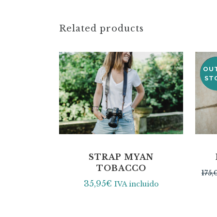
Related products
OU
SA
ST
STRAP MYAN
TOBACCO
175,
35,95
€
IVA incluido