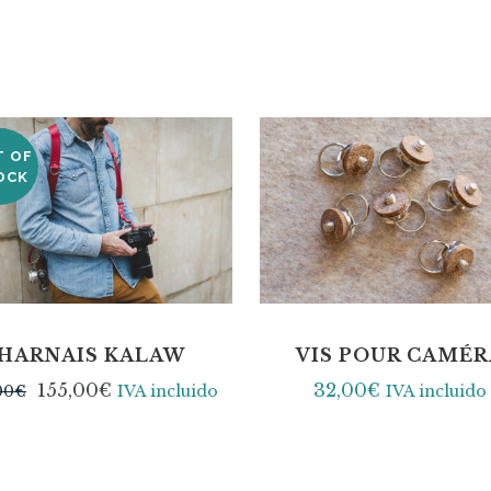
T OF
LE
OCK
HARNAIS KALAW
VIS POUR CAMÉR
155,00
€
32,00
€
00
€
IVA incluido
IVA incluido