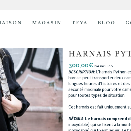
MAISON
MAGASIN
TEYA
BLOG
C
MAGASIN
HARNAIS PY
300,00
€
IVA incluido
DESCRIPTION
: L’harnais Python e
harnais peut transporter deux ca
longues heures d’histoires et des
sécurité maximale pour votre camér
pour toutes types de situation.
Cet harnais est fait uniquement 
DÉTAILS
:
Le harnais comprend d
inoxydable) qui se fixent à la mo
inoxydable) qui fixent les vis. Le h