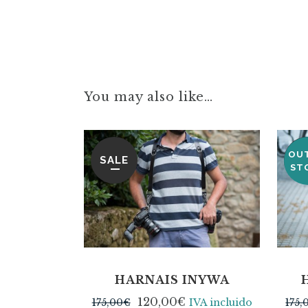
You may also like…
OU
SALE
SA
ST
HARNAIS INYWA
120,00
€
175,00
€
IVA incluido
175,