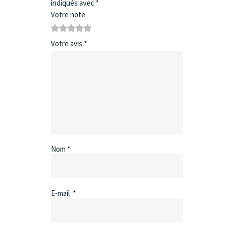
indiqués avec
*
Votre note
1
2
3
4
5
Votre avis
*
Nom
*
E-mail
*